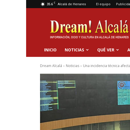
C
35.6
El equipo
Publicid
Alcalá de Henares
Dream
Alcalá
INICIO
NOTICIAS
QUÉ VER
A
Dream Alcalá
Noticias
Una incidencia técnica afec