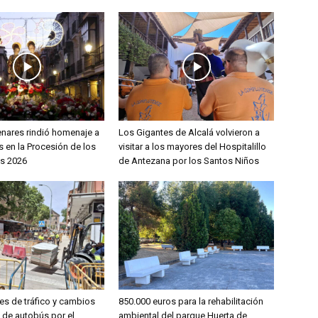
enares rindió homenaje a
Los Gigantes de Alcalá volvieron a
 en la Procesión de los
visitar a los mayores del Hospitalillo
s 2026
de Antezana por los Santos Niños
es de tráfico y cambios
850.000 euros para la rehabilitación
s de autobús por el
ambiental del parque Huerta de