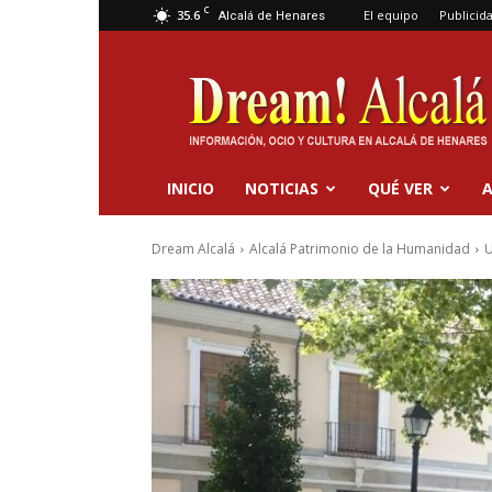
C
35.6
El equipo
Publicid
Alcalá de Henares
Dream
Alcalá
INICIO
NOTICIAS
QUÉ VER
A
Dream Alcalá
Alcalá Patrimonio de la Humanidad
U