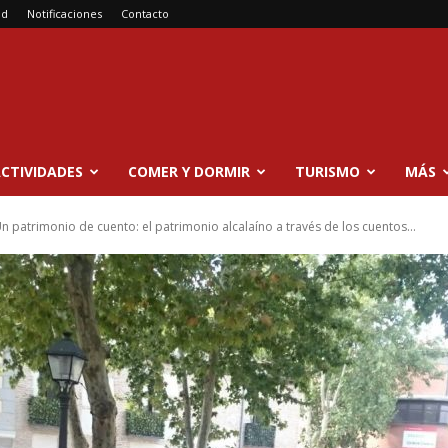
ad
Notificaciones
Contacto
CTIVIDADES
COMER Y DORMIR
TURISMO
MÁS
n patrimonio de cuento: el patrimonio alcalaíno a través de los cuentos...