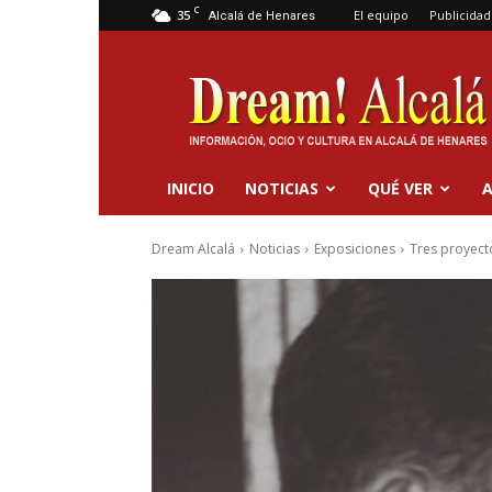
C
35
El equipo
Publicidad
Alcalá de Henares
Dream
Alcalá
INICIO
NOTICIAS
QUÉ VER
A
Dream Alcalá
Noticias
Exposiciones
Tres proyecto