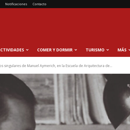
Notificaciones
Contacto
CTIVIDADES
COMER Y DORMIR
TURISMO
MÁS
s singulares de Manuel Aymerich, en la Escuela de Arquitectura de...