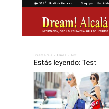
C
35.6
El equipo
Publicid
Alcalá de Henares
Dream
Alcalá
Dream Alcalá
Temas
Test
Estás leyendo: Test