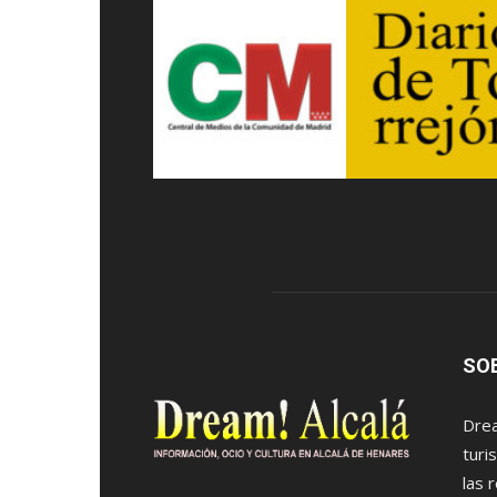
SO
Drea
turi
las 