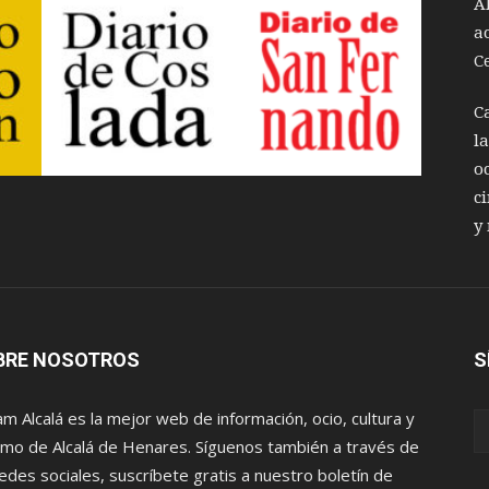
A
a
C
C
l
o
c
y
BRE NOSOTROS
S
m Alcalá es la mejor web de información, ocio, cultura y
smo de Alcalá de Henares. Síguenos también a través de
redes sociales, suscríbete gratis a nuestro boletín de