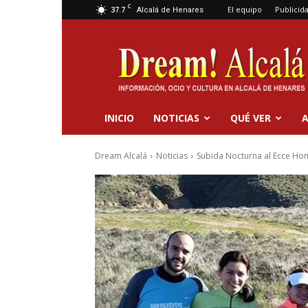
C
37.7
El equipo
Publicid
Alcalá de Henares
Dream
Alcalá
INICIO
NOTICIAS
QUÉ VER
A
Dream Alcalá
Noticias
Subida Nocturna al Ecce Hom