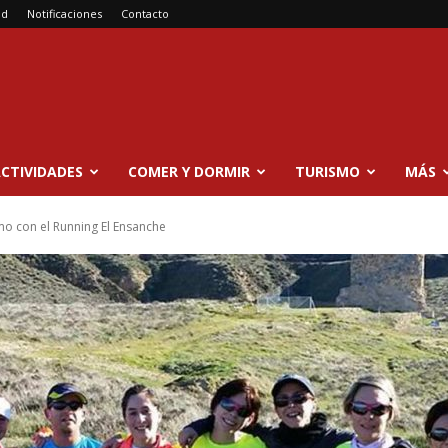
ad
Notificaciones
Contacto
CTIVIDADES
COMER Y DORMIR
TURISMO
MÁS
o con el Running El Ensanche