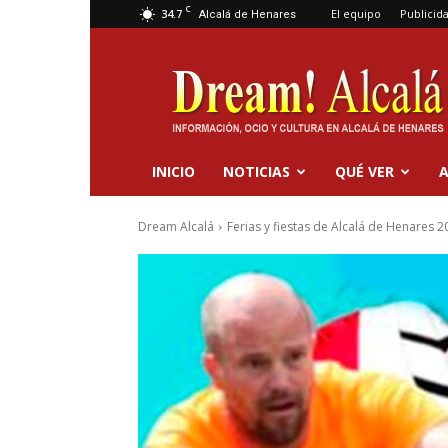
C
34.7
El equipo
Publicid
Alcalá de Henares
Dream
Alcalá
INICIO
NOTICIAS
QUÉ VER
A
Dream Alcalá
Ferias y fiestas de Alcalá de Henares 2