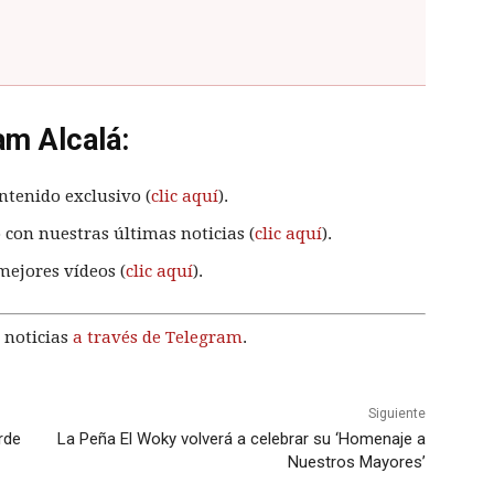
am Alcalá:
ntenido exclusivo (
clic aquí
).
 con nuestras últimas noticias (
clic aquí
).
mejores vídeos (
clic aquí
).
 noticias
a través de Telegram
.
Siguiente
rde
La Peña El Woky volverá a celebrar su ‘Homenaje a
Nuestros Mayores’