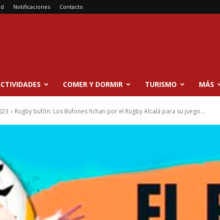
ad
Notificaciones
Contacto
CTIVIDADES
COMER Y DORMIR
TURISMO
MÁS
023
Rugby bufón: Los Bufones fichan por el Rugby Alcalá para su juego...