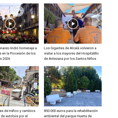
enares rindió homenaje a
Los Gigantes de Alcalá volvieron a
 en la Procesión de los
visitar a los mayores del Hospitalillo
s 2026
de Antezana por los Santos Niños
es de tráfico y cambios
850.000 euros para la rehabilitación
s de autobús por el
ambiental del parque Huerta de