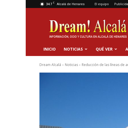
C
34.7
El equipo
Publicid
Alcalá de Henares
Dream
Alcalá
INICIO
NOTICIAS
QUÉ VER
A
Dream Alcalá
Noticias
Reducción de las líneas de a