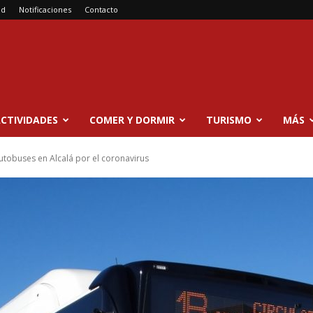
ad
Notificaciones
Contacto
CTIVIDADES
COMER Y DORMIR
TURISMO
MÁS
utobuses en Alcalá por el coronavirus