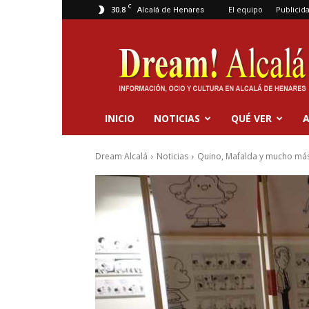
C
30.8
El equipo
Publicid
Alcalá de Henares
Dream
Alcalá
INICIO
NOTICIAS
QUÉ VER
A
Dream Alcalá
Noticias
Quino, Mafalda y mucho más: