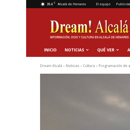
C
35.6
El equipo
Publicid
Alcalá de Henares
Dream
Alcalá
INICIO
NOTICIAS
QUÉ VER
A
Dream Alcalá
Noticias
Cultura
Programación de act