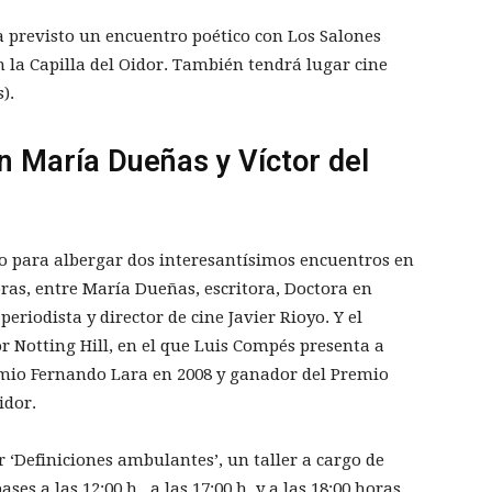
ha previsto un encuentro poético con Los Salones
 la Capilla del Oidor. También tendrá lugar cine
).
n María Dueñas y Víctor del
o para albergar dos interesantísimos encuentros en
horas, entre María Dueñas, escritora, Doctora en
eriodista y director de cine Javier Rioyo. Y el
r Notting Hill, en el que Luis Compés presenta a
Premio Fernando Lara en 2008 y ganador del Premio
idor.
‘Definiciones ambulantes’, un taller a cargo de
ses a las 12:00 h., a las 17:00 h. y a las 18:00 horas.