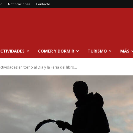
ad
Notificaciones
Contacto
CTIVIDADES
COMER Y DORMIR
TURISMO
MÁS
ividades en torno al Día y la Feria del libro...