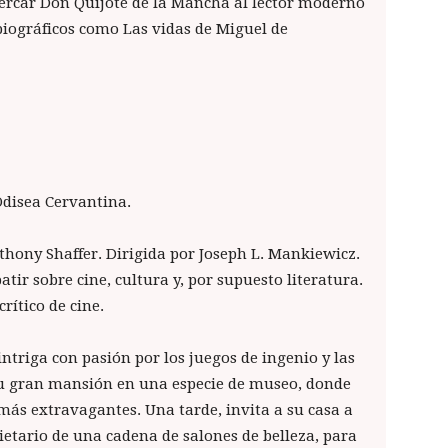
acercar Don Quijote de la Mancha al lector moderno
biográficos como Las vidas de Miguel de
 Odisea Cervantina.
nthony Shaffer. Dirigida por Joseph L. Mankiewicz.
atir sobre cine, cultura y, por supuesto literatura.
rítico de cine.
intriga con pasión por los juegos de ingenio y las
su gran mansión en una especie de museo, donde
ás extravagantes. Una tarde, invita a su casa a
ietario de una cadena de salones de belleza, para