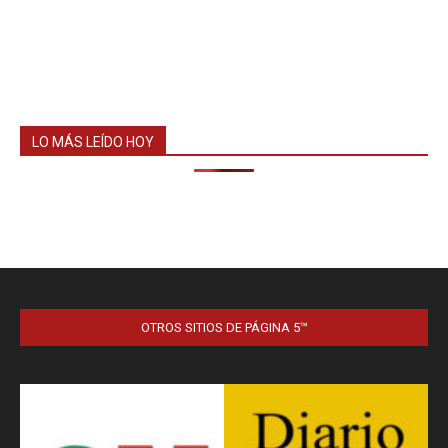
LO MÁS LEÍDO HOY
OTROS SITIOS DE PÁGINA 5™