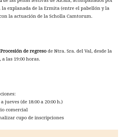
l
de las peñas festivas de Alcalá, acompañados por
la explanada de la Ermita (entre el pabellón y la
 con la actuación de la Scholla Camtorum.
a
Procesión de regreso
de Ntra. Sra. del Val, desde la
 a las 19:00 horas.
ciones:
a jueves (de 18:00 a 20:00 h.)
rio comercial
nalizar cupo de inscripciones