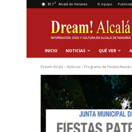
C
31.7
El equipo
Publicid
Alcalá de Henares
Dream
Alcalá
INICIO
NOTICIAS
QUÉ VER
A
Dream Alcalá
Noticias
Programa de Fiestas Nuestra