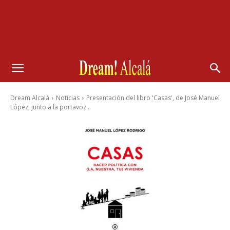
Dream Alcalá
Noticias
Presentación del libro 'Casas', de José Manuel
López, junto a la portavoz...