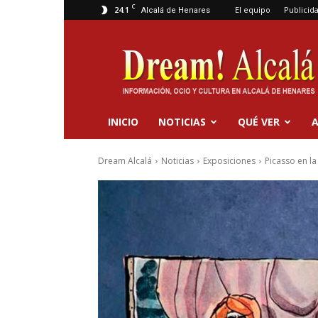
C
24.1
El equipo
Publicid
Alcalá de Henares
Dream
Alcalá
INICIO
NOTICIAS
QUÉ VER
A
Dream Alcalá
Noticias
Exposiciones
Picasso en la