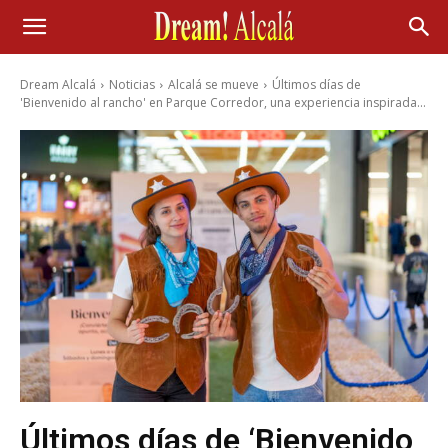
Dream Alcalá
Noticias
Alcalá se mueve
Últimos días de
'Bienvenido al rancho' en Parque Corredor, una experiencia inspirada...
Últimos días de ‘Bienvenido