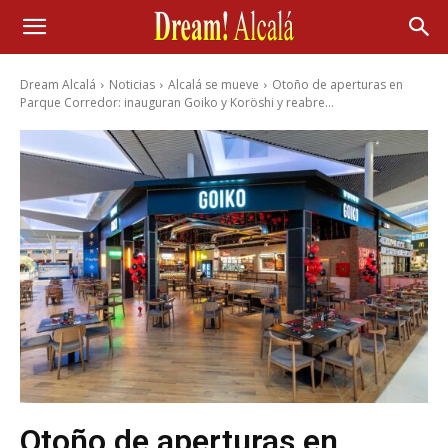
Dream Alcalá
Noticias
Alcalá se mueve
Otoño de aperturas en
Parque Corredor: inauguran Goiko y Koröshi y reabre...
Otoño de aperturas en