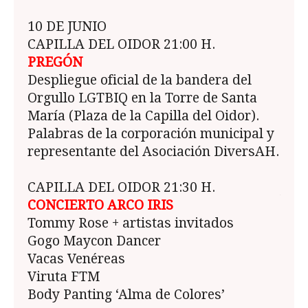
13 
10 DE JUNIO
ESP
CAPILLA DEL OIDOR 21:00 H.
JÓV
PREGÓN
Mesa
Despliegue oficial de la bandera del
repr
Orgullo LGTBIQ en la Torre de Santa
cons
María (Plaza de la Capilla del Oidor).
desd
Palabras de la corporación municipal y
los 
representante del Asociación DiversAH.
#AL
Enví
CAPILLA DEL OIDOR 21:30 H.
jorn
CONCIERTO ARCO IRIS
Tommy Rose + artistas invitados
Gogo Maycon Dancer
Vacas Venéreas
Viruta FTM
Body Panting ‘Alma de Colores’