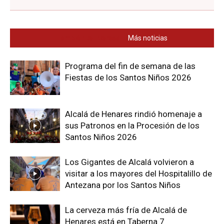
Sigue disfrutando de Dream
También te interesa
Más noticias
Alcalá:
Programa del fin de semana de las
Fiestas de los Santos Niños 2026
Telegram:
Recibe nuestras noticias y
contenido exclusivo (
clic aquí
).
Newsletter:
Recibe cada tarde un
Alcalá de Henares rindió homenaje a
correo con nuestras últimas noticias
sus Patronos en la Procesión de los
(
clic aquí
).
Santos Niños 2026
YouTube:
Suscríbete para ver
nuestros mejores vídeos (
clic aquí
).
Los Gigantes de Alcalá volvieron a
visitar a los mayores del Hospitalillo de
Antezana por los Santos Niños
Sé tú el periodista:
envíanos tus fotos o
noticias
a través de Telegram
.
La cerveza más fría de Alcalá de
Henares está en Taberna 7