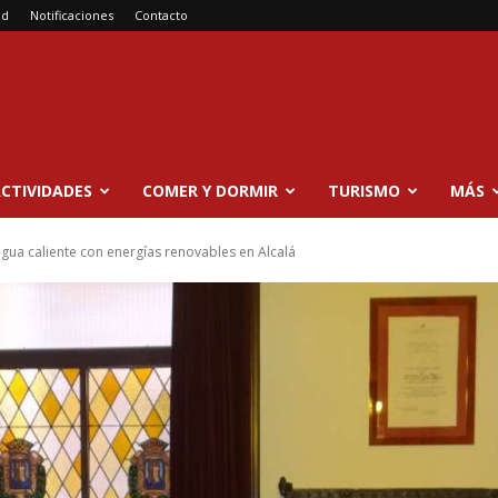
ad
Notificaciones
Contacto
CTIVIDADES
COMER Y DORMIR
TURISMO
MÁS
gua caliente con energías renovables en Alcalá