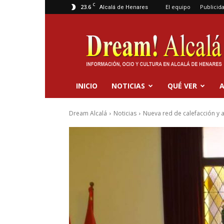
C
23.6
El equipo
Publicid
Alcalá de Henares
Dream
Alcalá
INICIO
NOTICIAS
QUÉ VER
A
Dream Alcalá
Noticias
Nueva red de calefacción y a