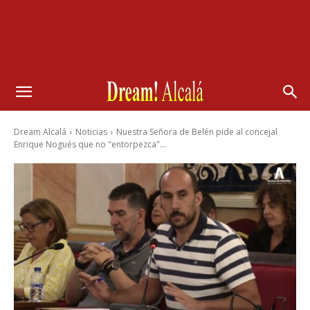
Dream Alcalá
Noticias
Nuestra Señora de Belén pide al concejal
Enrique Nogués que no "entorpezca"...