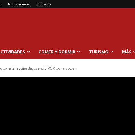
ad
Notificaciones
Contacto
CTIVIDADES
COMER Y DORMIR
TURISMO
MÁS
, para la izquierda, cuando VOX pone voz a...