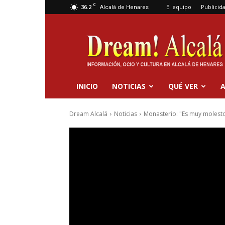
C
36.2
El equipo
Publicid
Alcalá de Henares
Dream
Alcalá
INICIO
NOTICIAS
QUÉ VER
A
Dream Alcalá
Noticias
Monasterio: "Es muy molesto