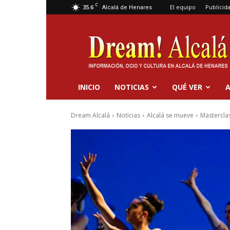
C
35.6
El equipo
Publicid
Alcalá de Henares
Dream
Alcalá
INICIO
NOTICIAS
QUÉ VER
A
Dream Alcalá
Noticias
Alcalá se mueve
Masterclas