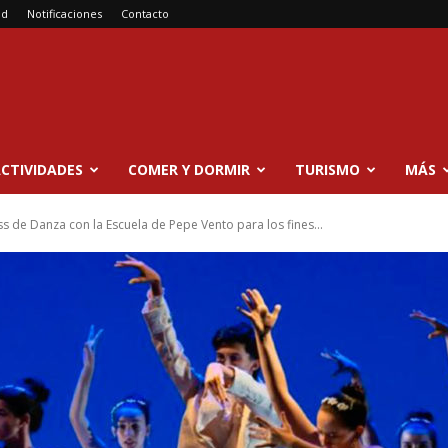
ad
Notificaciones
Contacto
CTIVIDADES
COMER Y DORMIR
TURISMO
MÁS
s de Danza con la Escuela de Pepe Vento para los fines...