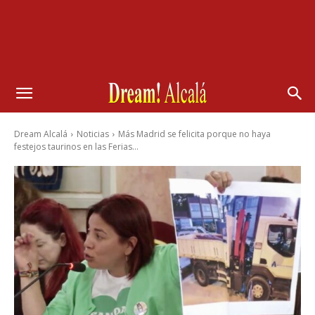
Dream Alcalá
Noticias
Más Madrid se felicita porque no haya
festejos taurinos en las Ferias...