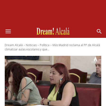
Dream Alcalá
Noticias
Política
Más Madrid reclama al PP de Alcalá
climatizar aulas escolares y que...