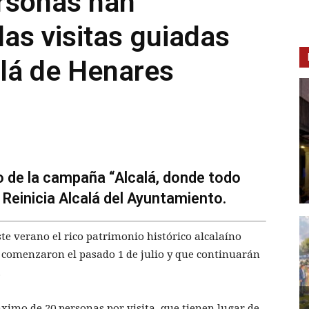
rsonas han
las visitas guiadas
alá de Henares
o de la campaña “Alcalá, donde todo
 Reinicia Alcalá del Ayuntamiento.
te verano el rico patrimonio histórico alcalaíno
ue comenzaron el pasado 1 de julio y que continuarán
.
áximo de 20 personas por visita, que tienen lugar de