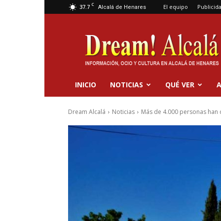
C
37.7
El equipo
Publicid
Alcalá de Henares
Dream
Alcalá
INICIO
NOTICIAS
QUÉ VER
A
Dream Alcalá
Noticias
Más de 4.000 personas han di