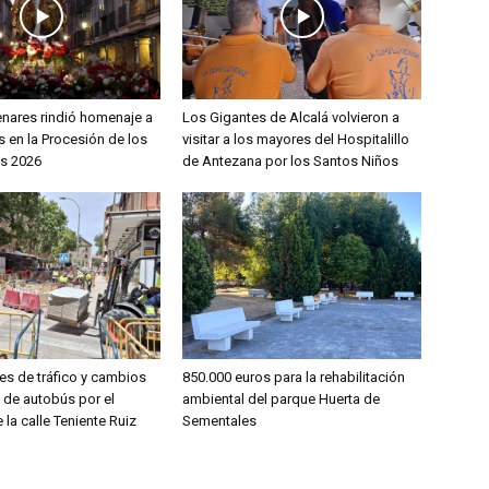
enares rindió homenaje a
Los Gigantes de Alcalá volvieron a
 en la Procesión de los
visitar a los mayores del Hospitalillo
s 2026
de Antezana por los Santos Niños
es de tráfico y cambios
850.000 euros para la rehabilitación
s de autobús por el
ambiental del parque Huerta de
 la calle Teniente Ruiz
Sementales