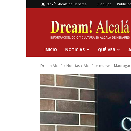
C
37.7
El equipo
Publicid
Alcalá de Henares
Dream
Alcalá
INICIO
NOTICIAS
QUÉ VER
A
Dream Alcalá
Noticias
Alcalá se mueve
Madrugar t