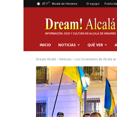
C
37.7
El equipo
Publicid
Alcalá de Henares
Dream
Alcalá
INICIO
NOTICIAS
QUÉ VER
A
Dream Alcalá
Noticias
Los Ucranianos de Alcalá se m