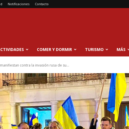
ad
Notificaciones
Contacto
CTIVIDADES
COMER Y DORMIR
TURISMO
MÁS
anifiestan contra la invasión rusa de su...