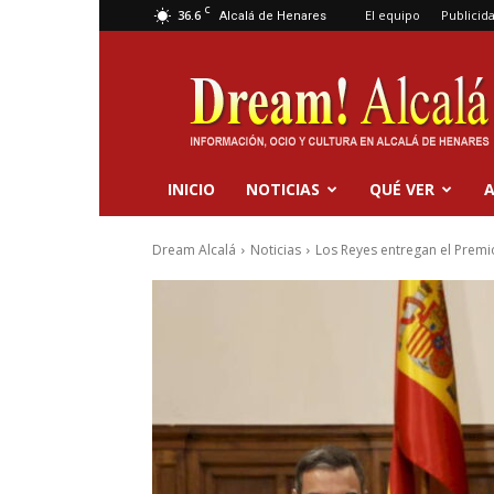
C
36.6
El equipo
Publicid
Alcalá de Henares
Dream
Alcalá
INICIO
NOTICIAS
QUÉ VER
A
Dream Alcalá
Noticias
Los Reyes entregan el Premio