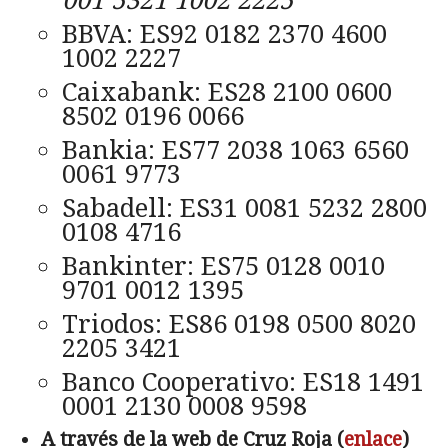
001 5321 1002 2225
BBVA: ES92 0182 2370 4600
1002 2227
Caixabank: ES28 2100 0600
8502 0196 0066
Bankia: ES77 2038 1063 6560
0061 9773
Sabadell: ES31 0081 5232 2800
0108 4716
Bankinter: ES75 0128 0010
9701 0012 1395
Triodos: ES86 0198 0500 8020
2205 3421
Banco Cooperativo: ES18 1491
0001 2130 0008 9598
A través de la web de Cruz Roja (
enlace
)