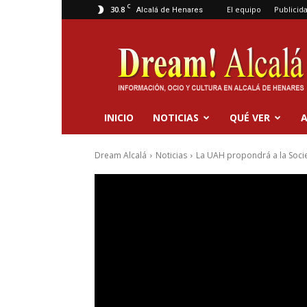
C
30.8
El equipo
Publicid
Alcalá de Henares
Dream
Alcalá
INICIO
NOTICIAS
QUÉ VER
A
Dream Alcalá
Noticias
La UAH propondrá a la Soci