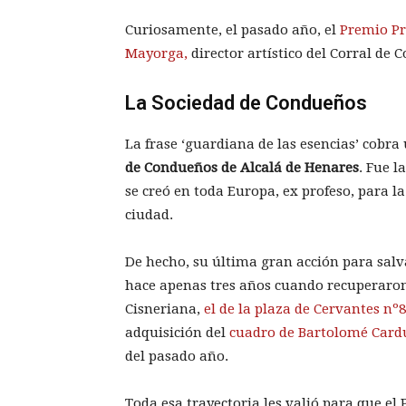
Curiosamente, el pasado año, el
Premio Pr
Mayorga,
director artístico del Corral de 
La Sociedad de Condueños
La frase ‘guardiana de las esencias’ cobr
de Condueños de Alcalá de Henares
. Fue l
se creó en toda Europa, ex profeso, para l
ciudad.
De hecho, su última gran acción para sal
hace apenas tres años cuando recuperaron 
Cisneriana,
el de la plaza de Cervantes nº8
adquisición del
cuadro de Bartolomé Card
del pasado año.
Toda esa trayectoria les valió para que e