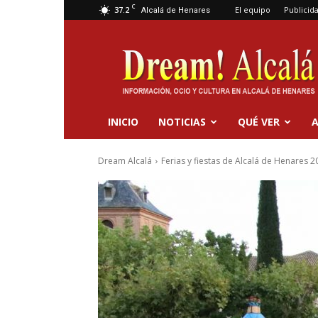
C
37.2
El equipo
Publicid
Alcalá de Henares
Dream
Alcalá
INICIO
NOTICIAS
QUÉ VER
A
Dream Alcalá
Ferias y fiestas de Alcalá de Henares 2