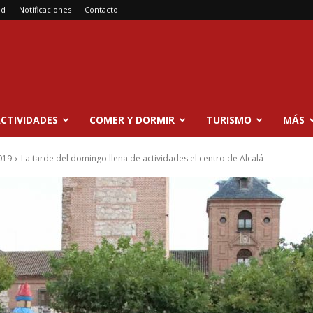
ad
Notificaciones
Contacto
CTIVIDADES
COMER Y DORMIR
TURISMO
MÁS
019
La tarde del domingo llena de actividades el centro de Alcalá