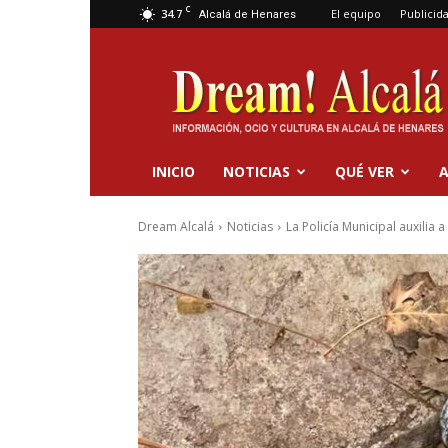
C
34.7
El equipo
Publicid
Alcalá de Henares
Dream
Alcalá
INICIO
NOTICIAS
QUÉ VER
A
Dream Alcalá
Noticias
La Policía Municipal auxilia a