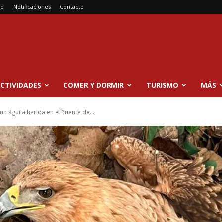
ad
Notificaciones
Contacto
CTIVIDADES
COMER Y DORMIR
TURISMO
MÁS
 un águila herida en el Puente de...