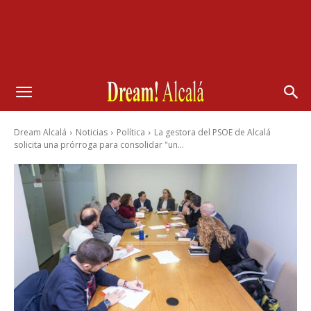
Dream Alcalá
Noticias
Política
La gestora del PSOE de Alcalá
solicita una prórroga para consolidar "un...