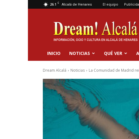
C
26.1
El equipo
Publicid
Alcalá de Henares
Dream
Alcalá
INICIO
NOTICIAS
QUÉ VER
A
Dream Alcalá
Noticias
La Comunidad de Madrid reite