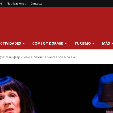
ad
Notificaciones
Contacto
CTIVIDADES
COMER Y DORMIR
TURISMO
MÁS
os: Maru-Jasp vuelve al Salón Cervantes con Alcalá a...