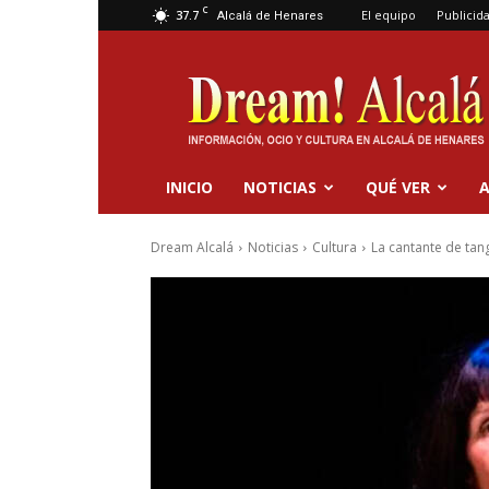
C
37.7
El equipo
Publicid
Alcalá de Henares
Dream
Alcalá
INICIO
NOTICIAS
QUÉ VER
A
Dream Alcalá
Noticias
Cultura
La cantante de tang