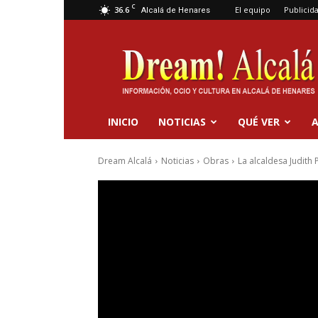
C
36.6
El equipo
Publicid
Alcalá de Henares
Dream
Alcalá
INICIO
NOTICIAS
QUÉ VER
A
Dream Alcalá
Noticias
Obras
La alcaldesa Judith 