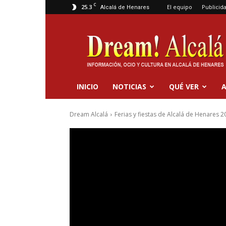
C
25.3
El equipo
Publicid
Alcalá de Henares
Dream
Alcalá
INICIO
NOTICIAS
QUÉ VER
A
Dream Alcalá
Ferias y fiestas de Alcalá de Henares 2