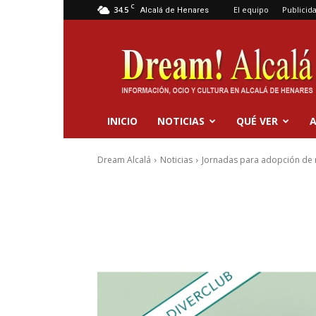
C
34.5
El equipo
Publicid
Alcalá de Henares
Dream
Alcalá
INICIO
NOTICIAS
QUÉ VER
A
Dream Alcalá
Noticias
Jornadas para adopción de