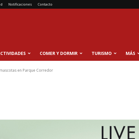
ad
Notificaciones
Contacto
CTIVIDADES
COMER Y DORMIR
TURISMO
MÁS
 mascotas en Parque Corredor