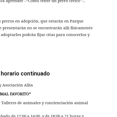
ara aprender –“Cómo tener un perro cívico”-,
s perros en adopción, que estarán en Parque
se presentarán no se encontrarán allí físicamente
 adoptarles podrán fijar citas para conocerlos y
 horario continuado
y Asociación Alba
IMAL FAVORITO”
. Talleres de animales y concienciación animal
bado de 12:00 a 14:00 y de 18:00 a 21 horas y