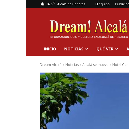
C
36.6
El equipo
Publicid
Alcalá de Henares
Dream
Alcalá
INICIO
NOTICIAS
QUÉ VER
A
Dream Alcalá
Noticias
Alcalá se mueve
Hotel Cam