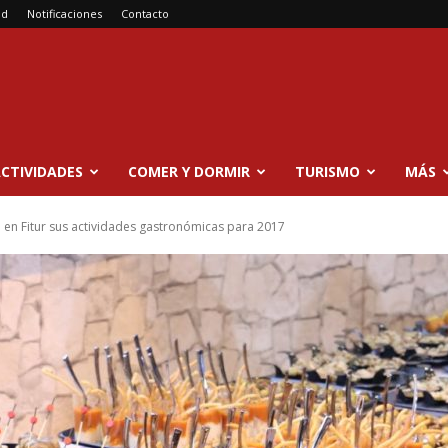
ad
Notificaciones
Contacto
CTIVIDADES
COMER Y DORMIR
TURISMO
MÁS
 en Fitur sus actividades gastronómicas para 2017