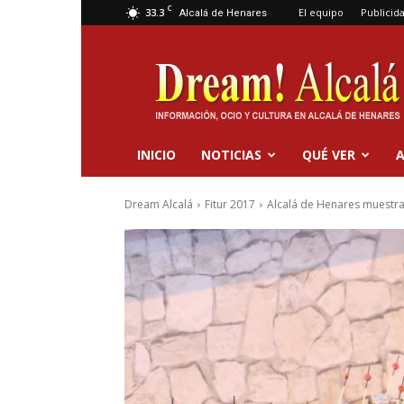
C
33.3
El equipo
Publicid
Alcalá de Henares
Dream
Alcalá
INICIO
NOTICIAS
QUÉ VER
A
Dream Alcalá
Fitur 2017
Alcalá de Henares muestra