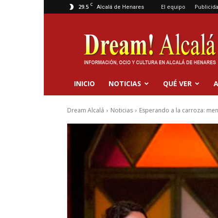
C
29.5
El equipo
Publicid
Alcalá de Henares
Dream
Alcalá
INICIO
NOTICIAS
QUÉ VER
A
Dream Alcalá
Noticias
Esperando a la carroza: ment