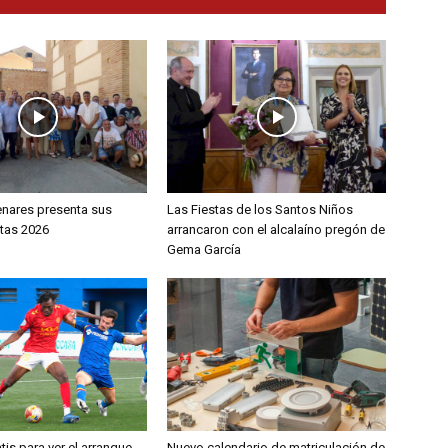
enares presenta sus
Las Fiestas de los Santos Niños
stas 2026
arrancaron con el alcalaíno pregón de
Gema García
tis para ver el arranque
Nuevo calendario de matriculación de