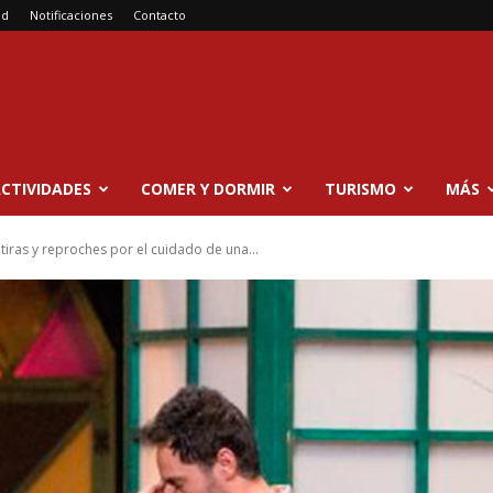
ad
Notificaciones
Contacto
CTIVIDADES
COMER Y DORMIR
TURISMO
MÁS
iras y reproches por el cuidado de una...