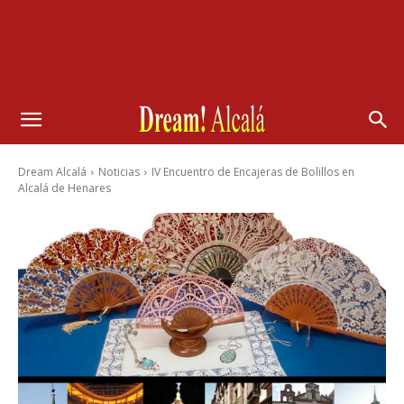
Dream Alcalá
Noticias
IV Encuentro de Encajeras de Bolillos en
Alcalá de Henares