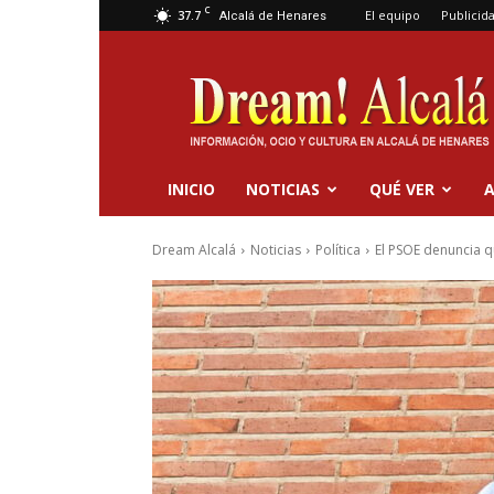
C
37.7
El equipo
Publicid
Alcalá de Henares
Dream
Alcalá
INICIO
NOTICIAS
QUÉ VER
A
Dream Alcalá
Noticias
Política
El PSOE denuncia qu