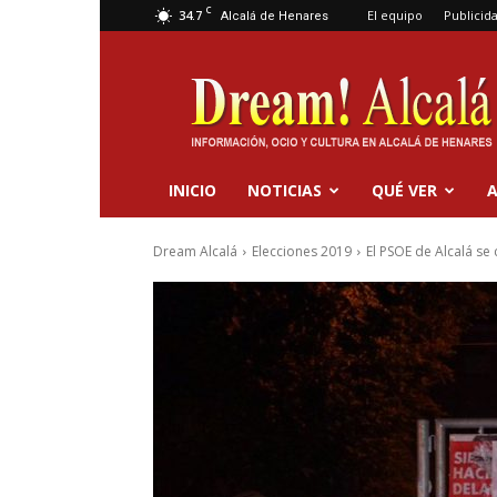
C
34.7
El equipo
Publicid
Alcalá de Henares
Dream
Alcalá
INICIO
NOTICIAS
QUÉ VER
A
Dream Alcalá
Elecciones 2019
El PSOE de Alcalá se