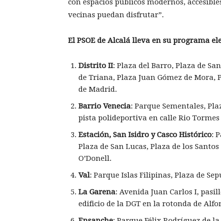
con espacios públicos modernos, accesibles
vecinas puedan disfrutar”.
El PSOE de Alcalá lleva en su programa ele
Distrito II
: Plaza del Barro, Plaza de Sa
de Triana, Plaza Juan Gómez de Mora, 
de Madrid.
Barrio Venecia
: Parque Sementales, Pla
pista polideportiva en calle Rio Tormes
Estación, San Isidro y Casco Histórico
: 
Plaza de San Lucas, Plaza de los Santos
O’Donell.
Val
: Parque Islas Filipinas, Plaza de S
La Garena
: Avenida Juan Carlos I, pasil
edificio de la DGT en la rotonda de Alfon
Ensanche
: Parque Félix Rodríguez de la