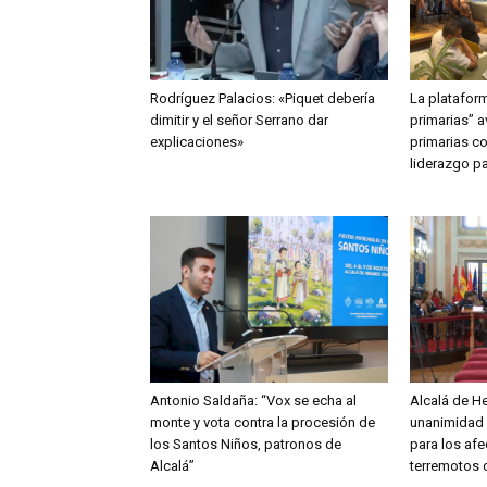
Rodríguez Palacios: «Piquet debería
La plataform
dimitir y el señor Serrano dar
primarias” 
explicaciones»
primarias c
liderazgo p
Antonio Saldaña: “Vox se echa al
Alcalá de H
monte y vota contra la procesión de
unanimidad 
los Santos Niños, patronos de
para los afe
Alcalá”
terremotos 