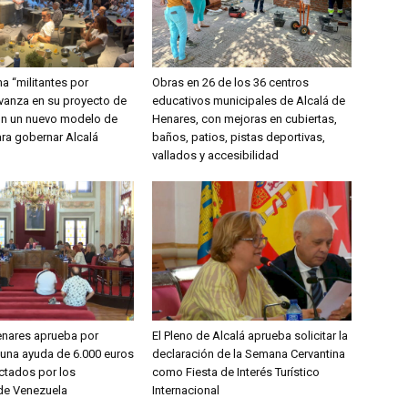
a “militantes por
Obras en 26 de los 36 centros
avanza en su proyecto de
educativos municipales de Alcalá de
on un nuevo modelo de
Henares, con mejoras en cubiertas,
ara gobernar Alcalá
baños, patios, pistas deportivas,
vallados y accesibilidad
enares aprueba por
El Pleno de Alcalá aprueba solicitar la
una ayuda de 6.000 euros
declaración de la Semana Cervantina
ctados por los
como Fiesta de Interés Turístico
de Venezuela
Internacional