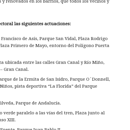
 y renovados en los barrios, que todos los vecinos y
ctoral las siguientes actuaciones:
n Francisco de Asís, Parque San Vidal, Plaza Rodrigo
Plaza Primero de Mayo, entorno del Polígono Puerta
za ubicada entre las calles Gran Canal y Río Miño,
 – Gran Canal.
Parque de la Ermita de San Isidro, Parque O´Donnell,
 Niños, pista deportiva “La Florida” del Parque
epúlveda, Parque de Andalucía.
lo verde paralelo a las vías del tren, Plaza junto al
so XIII.
 Fuente, Parque Juan Pablo II.