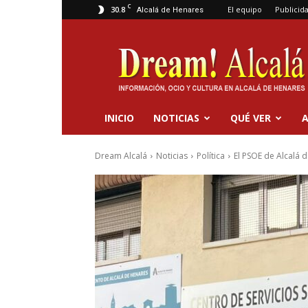
C
30.8
El equipo
Publicid
Alcalá de Henares
Dream
Alcalá
INICIO
NOTICIAS
QUÉ VER
A
Dream Alcalá
Noticias
Política
El PSOE de Alcalá 