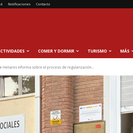
ad
Notificaciones
Contacto
CTIVIDADES
COMER Y DORMIR
TURISMO
MÁS
de Henares informa sobre el proceso de regularización...