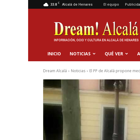
C
33.8
El equipo
Publicid
Alcalá de Henares
Dream
Alcalá
INICIO
NOTICIAS
QUÉ VER
A
Dream Alcalá
Noticias
El PP de Alcalá propone med