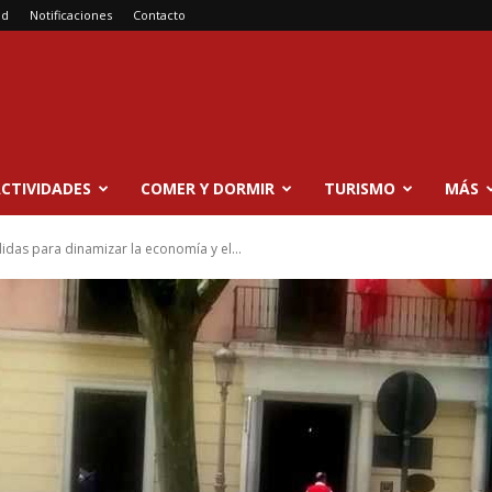
ad
Notificaciones
Contacto
CTIVIDADES
COMER Y DORMIR
TURISMO
MÁS
idas para dinamizar la economía y el...