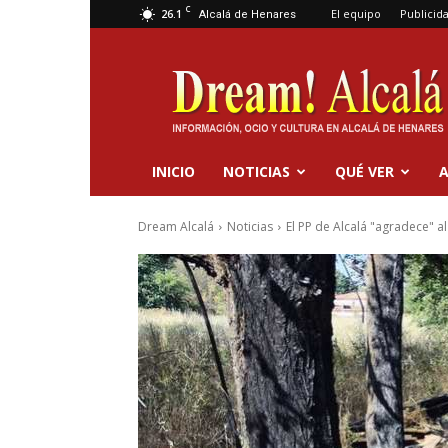
C
26.1
El equipo
Publicid
Alcalá de Henares
Dream
Alcalá
INICIO
NOTICIAS
QUÉ VER
A
Dream Alcalá
Noticias
El PP de Alcalá "agradece" a