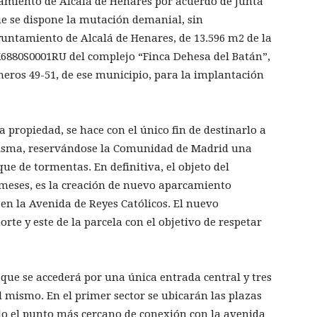
amiento de Alcalá de Henares por acuerdo de Junta
ue se dispone la mutación demanial, sin
Ayuntamiento de Alcalá de Henares, de 13.596 m2 de la
K6880S0001RU del complejo “Finca Dehesa del Batán”,
meros 49-51, de ese municipio, para la implantación
la propiedad, se hace con el único fin de destinarlo a
misma, reservándose la Comunidad de Madrid una
ue de tormentas. En definitiva, el objeto del
0 meses, es la creación de nuevo aparcamiento
 en la Avenida de Reyes Católicos. El nuevo
rte y este de la parcela con el objetivo de respetar
s que se accederá por una única entrada central y tres
l mismo. En el primer sector se ubicarán las plazas
do el punto más cercano de conexión con la avenida