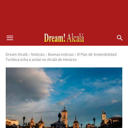
Dream Alcalá
Noticias
Buenas noticias
El Plan de Sostenibilidad
Turística echa a andar en Alcalá de Henares