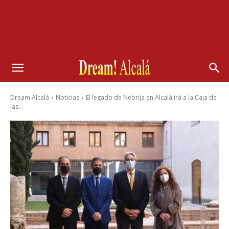
Dream Alcalá
Noticias
El legado de Nebrija en Alcalá irá a la Caja de
las...