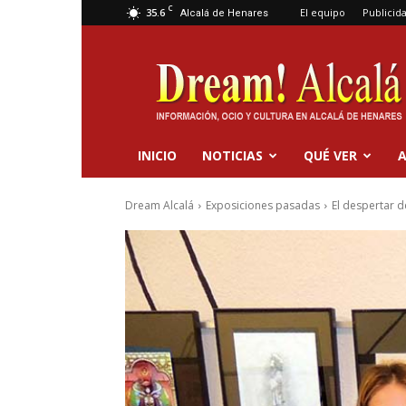
C
35.6
El equipo
Publicid
Alcalá de Henares
Dream
Alcalá
INICIO
NOTICIAS
QUÉ VER
A
Dream Alcalá
Exposiciones pasadas
El despertar d