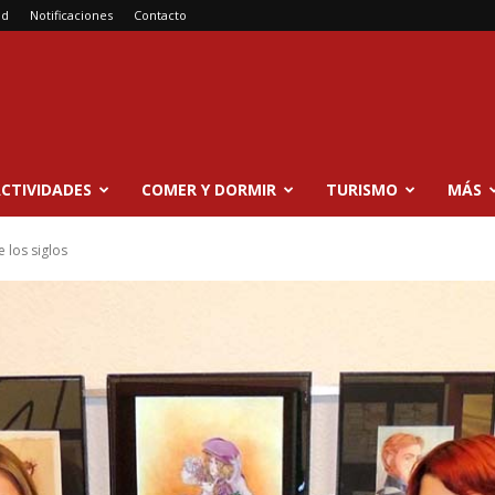
ad
Notificaciones
Contacto
CTIVIDADES
COMER Y DORMIR
TURISMO
MÁS
e los siglos