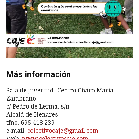
Más información
Sala de juventud- Centro Cívico María
Zambrano
c/ Pedro de Lerma, s/n
Alcalá de Henares
tfno.
695 418 239
e-mail:
colectivocaje@gmail.com
Web:
www.colectivocaje.com