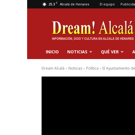
C
25.3
El equipo
Publicid
Alcalá de Henares
Dream
Alcalá
INICIO
NOTICIAS
QUÉ VER
A
Dream Alcalá
Noticias
Política
El Ayuntamiento de